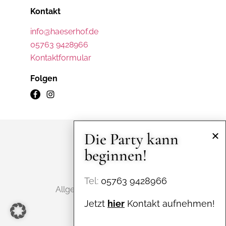
Kontakt
info@haeserhof.de
05763 9428966
Kontaktformular
Folgen
Die Party kann
©2025 Häserhof
beginnen!
Impressum
Tel:
05763 9428966
Allgemeine Geschäftsbedingungen
Jetzt
hier
Kontakt aufnehmen!
Datenschutzerklärung